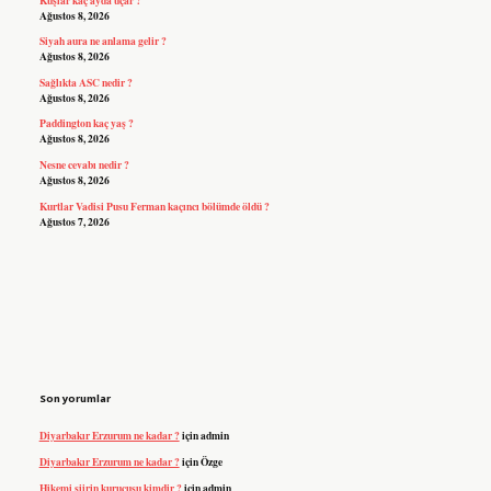
Ağustos 8, 2026
Siyah aura ne anlama gelir ?
Ağustos 8, 2026
Sağlıkta ASC nedir ?
Ağustos 8, 2026
Paddington kaç yaş ?
Ağustos 8, 2026
Nesne cevabı nedir ?
Ağustos 8, 2026
Kurtlar Vadisi Pusu Ferman kaçıncı bölümde öldü ?
Ağustos 7, 2026
Son yorumlar
Diyarbakır Erzurum ne kadar ?
için
admin
Diyarbakır Erzurum ne kadar ?
için
Özge
Hikemi şiirin kurucusu kimdir ?
için
admin