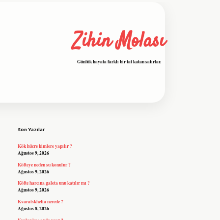
Zihin Molası
Günlük hayata farklı bir tat katan satırlar.
Sidebar
grandoperabet resmi sitesi
tulipbetgiri
Son Yazılar
Kök hücre kimlere yapılır ?
Ağustos 9, 2026
Köfteye neden su konulur ?
Ağustos 9, 2026
Köfte harcına galeta unu katılır mı ?
Ağustos 9, 2026
Kvaratskhelia nerede ?
Ağustos 8, 2026
Kuşlar kaç ayda uçar ?