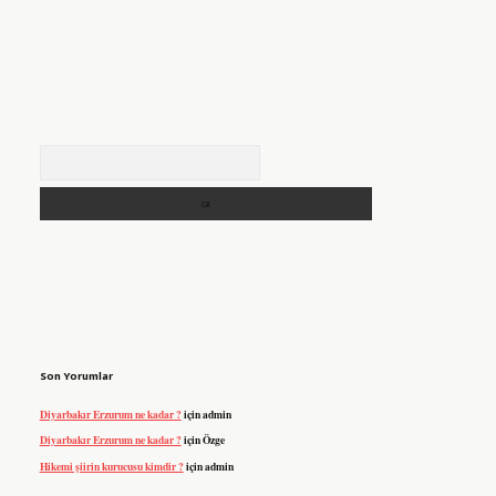
Arama
Son Yorumlar
Diyarbakır Erzurum ne kadar ?
için
admin
Diyarbakır Erzurum ne kadar ?
için
Özge
Hikemi şiirin kurucusu kimdir ?
için
admin