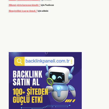
Hikemi şiirin kurucusu kimdir ?
için
Nazlıcan
Hemşirelikte icap ne demek ?
için
admin