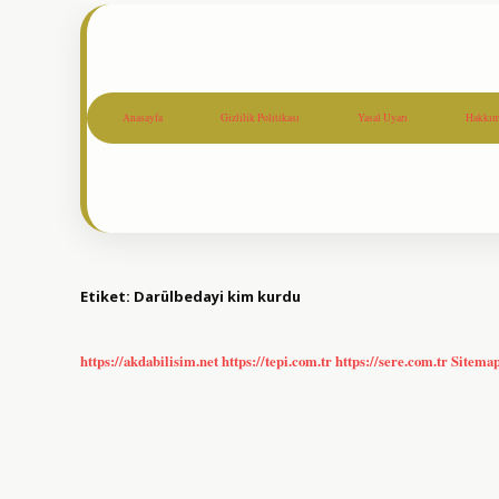
Anasayfa
Gizlilik Politikası
Yasal Uyarı
Hakkım
Etiket:
Darülbedayi kim kurdu
https://akdabilisim.net
https://tepi.com.tr
https://sere.com.tr
Sitema