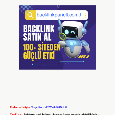
Reklam ve İletişim:
Skype: live:.cid.575569c608265c69
Yasal Uyarı:
Bu internet sitesi, herhangi bir marka, kurum veya şahıs şirketi ile hiçbir