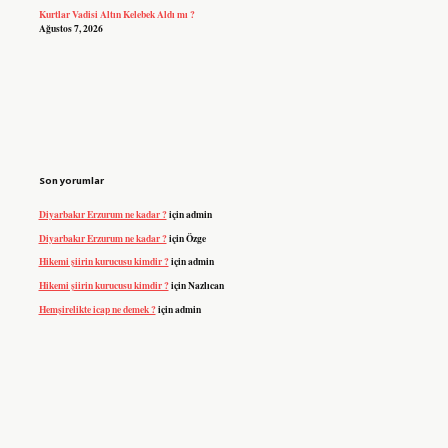
Kurtlar Vadisi Altın Kelebek Aldı mı ?
Ağustos 7, 2026
Son yorumlar
Diyarbakır Erzurum ne kadar ?
için
admin
Diyarbakır Erzurum ne kadar ?
için
Özge
Hikemi şiirin kurucusu kimdir ?
için
admin
Hikemi şiirin kurucusu kimdir ?
için
Nazlıcan
Hemşirelikte icap ne demek ?
için
admin