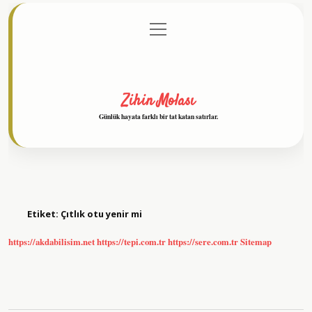
menüyü
Anasayfa
Gizlilik Politikası
Yasal Uyarı
aç
Hakkımızda
Zihin Molası
Günlük hayata farklı bir tat katan satırlar.
Etiket:
Çıtlık otu yenir mi
https://akdabilisim.net
https://tepi.com.tr
https://sere.com.tr
Sitemap