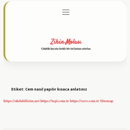
menüyü
Anasayfa
Gizlilik Politikası
Yasal Uyarı
aç
Hakkımızda
Zihin Molası
Günlük hayata farklı bir tat katan satırlar.
Etiket:
Cem nasıl yapılır kısaca anlatınız
https://akdabilisim.net
https://tepi.com.tr
https://sere.com.tr
Sitemap