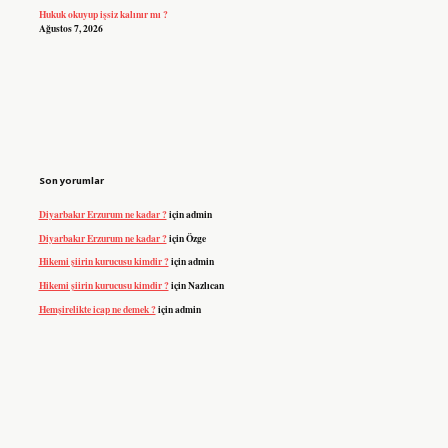
Hukuk okuyup işsiz kalınır mı ?
Ağustos 7, 2026
Son yorumlar
Diyarbakır Erzurum ne kadar ?
için
admin
Diyarbakır Erzurum ne kadar ?
için
Özge
Hikemi şiirin kurucusu kimdir ?
için
admin
Hikemi şiirin kurucusu kimdir ?
için
Nazlıcan
Hemşirelikte icap ne demek ?
için
admin