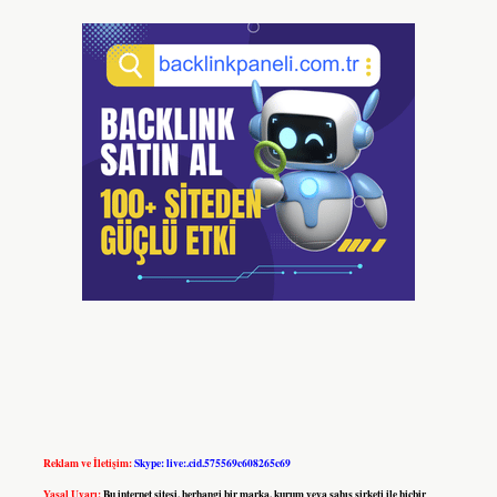
Reklam ve İletişim:
Skype: live:.cid.575569c608265c69
Yasal Uyarı:
Bu internet sitesi, herhangi bir marka, kurum veya şahıs şirketi ile hiçbir