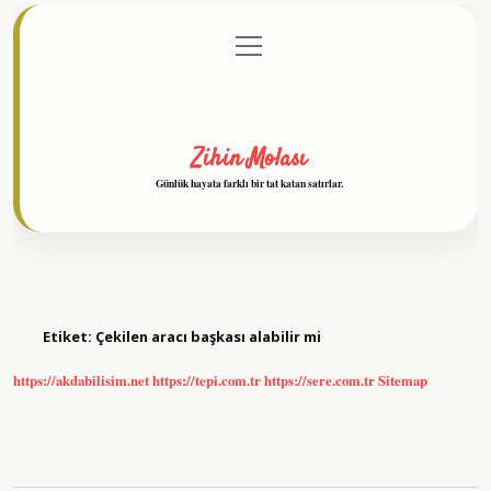
menüyü
Anasayfa
Gizlilik Politikası
Yasal Uyarı
aç
Hakkımızda
Zihin Molası
Günlük hayata farklı bir tat katan satırlar.
Etiket:
Çekilen aracı başkası alabilir mi
https://akdabilisim.net
https://tepi.com.tr
https://sere.com.tr
Sitemap