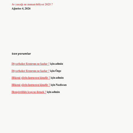
Av yasağı ne zaman bitiyor 2025 ?
Ağustos 4, 2026
Son yorumlar
Diyarbakır Erzurum ne kadar ?
için
admin
Diyarbakır Erzurum ne kadar ?
için
Özge
Hikemi şiirin kurucusu kimdir ?
için
admin
Hikemi şiirin kurucusu kimdir ?
için
Nazlıcan
Hemşirelikte icap ne demek ?
için
admin