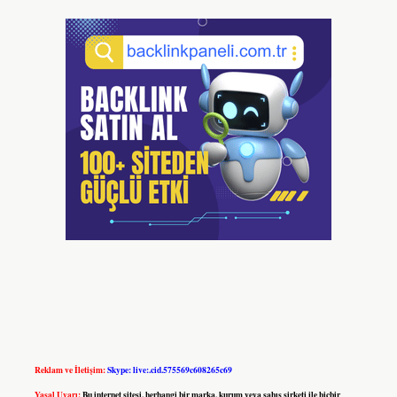
Reklam ve İletişim:
Skype: live:.cid.575569c608265c69
Yasal Uyarı:
Bu internet sitesi, herhangi bir marka, kurum veya şahıs şirketi ile hiçbir