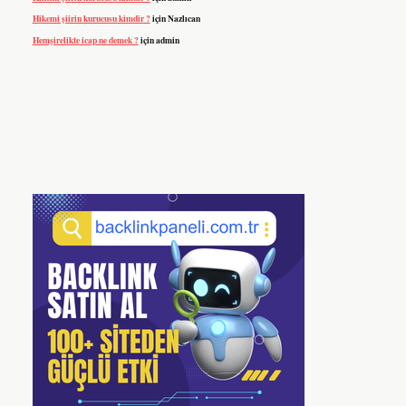
Hikemi şiirin kurucusu kimdir ?
için
Nazlıcan
Hemşirelikte icap ne demek ?
için
admin