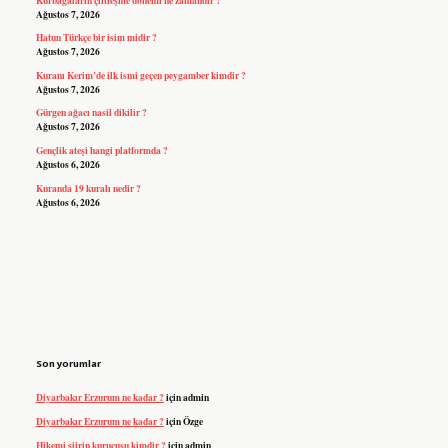
Ağustos 7, 2026
Hatun Türkçe bir isim midir ?
Ağustos 7, 2026
Kuranı Kerim’de ilk ismi geçen peygamber kimdir ?
Ağustos 7, 2026
Gürgen ağacı nasil dikilir ?
Ağustos 7, 2026
Gençlik ateşi hangi platformda ?
Ağustos 6, 2026
Kuranda 19 kuralı nedir ?
Ağustos 6, 2026
Son yorumlar
Diyarbakır Erzurum ne kadar ?
için
admin
Diyarbakır Erzurum ne kadar ?
için
Özge
Hikemi şiirin kurucusu kimdir ?
için
admin