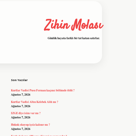
Zihin Molası
Günlük hayata farklı bir tat katan satırlar.
Sidebar
grandoperabet resmi sitesi
tulipbetgiris.org
Son Yazılar
Kurtlar Vadisi Pusu Ferman kaçıncı bölümde öldü ?
Ağustos 7, 2026
Kurtlar Vadisi Altın Kelebek Aldı mı ?
Ağustos 7, 2026
IZGE diye isim var mı ?
Ağustos 7, 2026
Hukuk okuyup işsiz kalınır mı ?
Ağustos 7, 2026
Kurbağaların çiftleşme dönemi ne zamandır ?