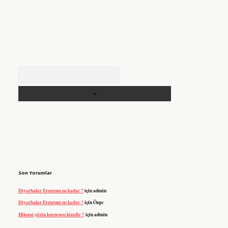
Arama
Son Yorumlar
Diyarbakır Erzurum ne kadar ?
için
admin
Diyarbakır Erzurum ne kadar ?
için
Özge
Hikemi şiirin kurucusu kimdir ?
için
admin