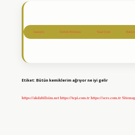
Anasayfa
Gizlilik Politikası
Yasal Uyarı
Hakkım
Etiket:
Bütün kemiklerim ağrıyor ne iyi gelir
https://akdabilisim.net
https://tepi.com.tr
https://sere.com.tr
Sitema