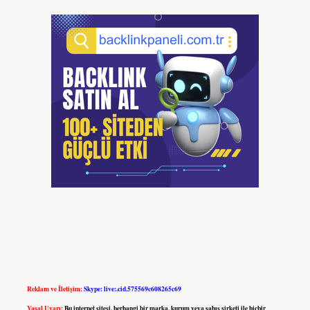
Reklam ve İletişim:
Skype: live:.cid.575569c608265c69
Yasal Uyarı:
Bu internet sitesi, herhangi bir marka, kurum veya şahıs şirketi ile hiçbir