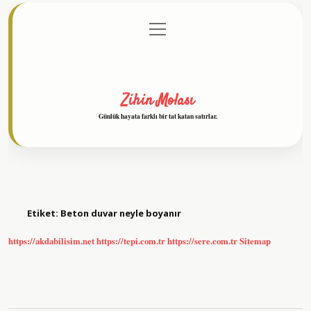
menüyü
Anasayfa
Gizlilik Politikası
Yasal Uyarı
aç
Hakkımızda
Zihin Molası
Günlük hayata farklı bir tat katan satırlar.
Etiket:
Beton duvar neyle boyanır
https://akdabilisim.net
https://tepi.com.tr
https://sere.com.tr
Sitemap