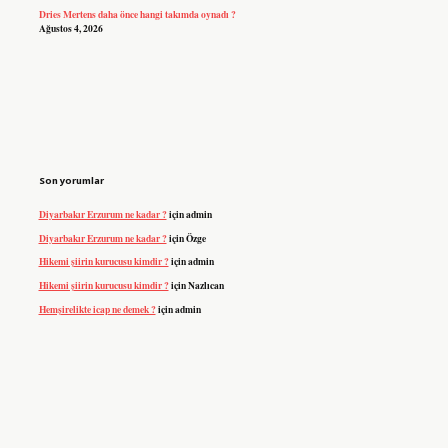
Dries Mertens daha önce hangi takımda oynadı ?
Ağustos 4, 2026
Son yorumlar
Diyarbakır Erzurum ne kadar ?
için
admin
Diyarbakır Erzurum ne kadar ?
için
Özge
Hikemi şiirin kurucusu kimdir ?
için
admin
Hikemi şiirin kurucusu kimdir ?
için
Nazlıcan
Hemşirelikte icap ne demek ?
için
admin