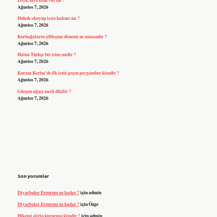
Ağustos 7, 2026
Hukuk okuyup işsiz kalınır mı ?
Ağustos 7, 2026
Kurbağaların çiftleşme dönemi ne zamandır ?
Ağustos 7, 2026
Hatun Türkçe bir isim midir ?
Ağustos 7, 2026
Kuranı Kerim’de ilk ismi geçen peygamber kimdir ?
Ağustos 7, 2026
Gürgen ağacı nasil dikilir ?
Ağustos 7, 2026
Son yorumlar
Diyarbakır Erzurum ne kadar ?
için
admin
Diyarbakır Erzurum ne kadar ?
için
Özge
Hikemi şiirin kurucusu kimdir ?
için
admin