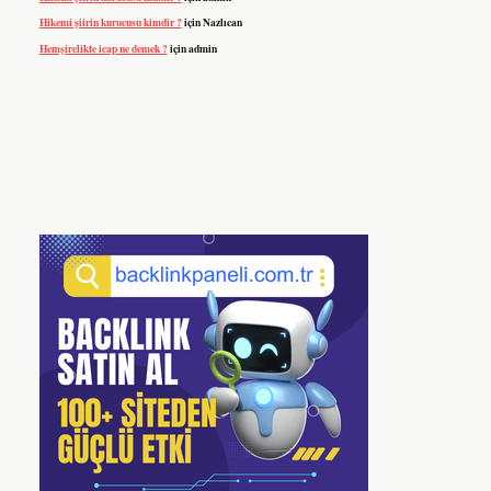
Hikemi şiirin kurucusu kimdir ?
için
Nazlıcan
Hemşirelikte icap ne demek ?
için
admin