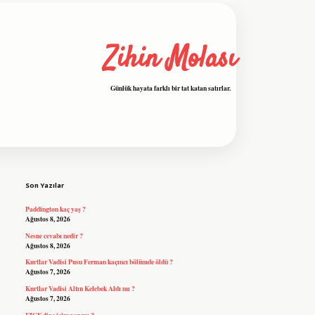
Zihin Molası
Günlük hayata farklı bir tat katan satırlar.
Sidebar
grandoperabet resmi sitesi
tulipbetgiris
Son Yazılar
Paddington kaç yaş ?
Ağustos 8, 2026
Nesne cevabı nedir ?
Ağustos 8, 2026
Kurtlar Vadisi Pusu Ferman kaçıncı bölümde öldü ?
Ağustos 7, 2026
Kurtlar Vadisi Altın Kelebek Aldı mı ?
Ağustos 7, 2026
IZGE diye isim var mı ?