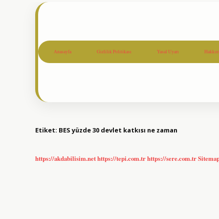
Anasayfa
Gizlilik Politikası
Yasal Uyarı
Hakkım
Etiket:
BES yüzde 30 devlet katkısı ne zaman
https://akdabilisim.net
https://tepi.com.tr
https://sere.com.tr
Sitema