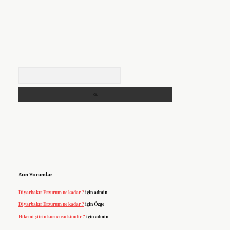
Arama
Son Yorumlar
Diyarbakır Erzurum ne kadar ?
için
admin
Diyarbakır Erzurum ne kadar ?
için
Özge
Hikemi şiirin kurucusu kimdir ?
için
admin