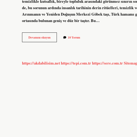
temizlikle kutsallık, bireyle topluluk arasındaki görünmez sınırın so
de, bu sorunun ardında insanlık tarihinin derin ritüelleri, temizlik 
Arınmanın ve Yeniden Doğuşun Merkezi Göbek taşı, Türk hamamı ge
ortasında bulunan geniş ve düz bir taştır. Bu…
Göbek
Devamını okuyun
10 Yorum
taşı
nerede
bulunur
?
https://akdabilisim.net
https://tepi.com.tr
https://sere.com.tr
Sitema