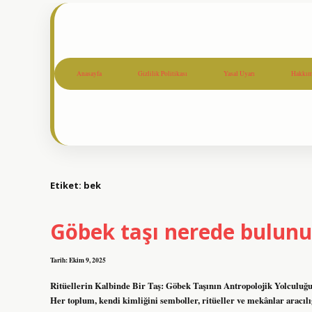
Anasayfa
Gizlilik Politikası
Yasal Uyarı
Hakkım
Etiket:
bek
Göbek taşı nerede bulunu
Tarih: Ekim 9, 2025
Ritüellerin Kalbinde Bir Taş: Göbek Taşının Antropolojik Yolculuğu 
Her toplum, kendi kimliğini semboller, ritüeller ve mekânlar aracılığ