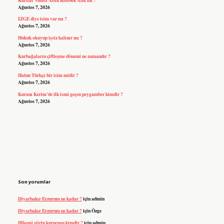
Ağustos 7, 2026
IZGE diye isim var mı ?
Ağustos 7, 2026
Hukuk okuyup işsiz kalınır mı ?
Ağustos 7, 2026
Kurbağaların çiftleşme dönemi ne zamandır ?
Ağustos 7, 2026
Hatun Türkçe bir isim midir ?
Ağustos 7, 2026
Kuranı Kerim’de ilk ismi geçen peygamber kimdir ?
Ağustos 7, 2026
Son yorumlar
Diyarbakır Erzurum ne kadar ?
için
admin
Diyarbakır Erzurum ne kadar ?
için
Özge
Hikemi şiirin kurucusu kimdir ?
için
admin