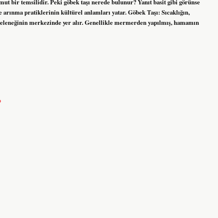
mut bir temsilidir. Peki göbek taşı nerede bulunur? Yanıt basit gibi görünse
ve arınma pratiklerinin kültürel anlamları yatar. Göbek Taşı: Sıcaklığın,
leneğinin merkezinde yer alır. Genellikle mermerden yapılmış, hamamın
p