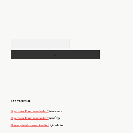
Arama
Son Yorumlar
Diyarbakır Erzurum ne kadar ?
için
admin
Diyarbakır Erzurum ne kadar ?
için
Özge
Hikemi şiirin kurucusu kimdir ?
için
admin