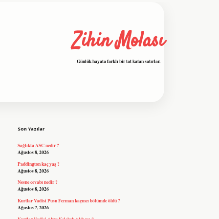
Zihin Molası
Günlük hayata farklı bir tat katan satırlar.
Sidebar
grandoperabet resmi sitesi
tulipbetgiris.org
Son Yazılar
Sağlıkta ASC nedir ?
Ağustos 8, 2026
Paddington kaç yaş ?
Ağustos 8, 2026
Nesne cevabı nedir ?
Ağustos 8, 2026
Kurtlar Vadisi Pusu Ferman kaçıncı bölümde öldü ?
Ağustos 7, 2026
Kurtlar Vadisi Altın Kelebek Aldı mı ?