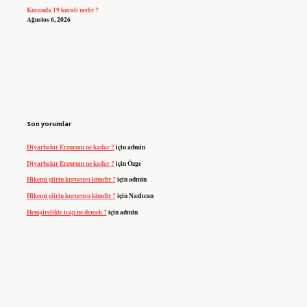
Kuranda 19 kuralı nedir ?
Ağustos 6, 2026
Son yorumlar
Diyarbakır Erzurum ne kadar ?
için
admin
Diyarbakır Erzurum ne kadar ?
için
Özge
Hikemi şiirin kurucusu kimdir ?
için
admin
Hikemi şiirin kurucusu kimdir ?
için
Nazlıcan
Hemşirelikte icap ne demek ?
için
admin