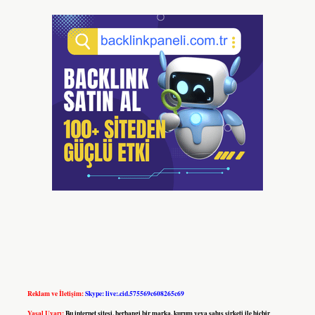
Reklam ve İletişim:
Skype: live:.cid.575569c608265c69
Yasal Uyarı:
Bu internet sitesi, herhangi bir marka, kurum veya şahıs şirketi ile hiçbir