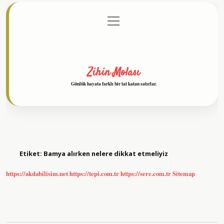
menüyü
Anasayfa
Gizlilik Politikası
Yasal Uyarı
aç
Hakkımızda
Zihin Molası
Günlük hayata farklı bir tat katan satırlar.
Etiket:
Bamya alırken nelere dikkat etmeliyiz
https://akdabilisim.net
https://tepi.com.tr
https://sere.com.tr
Sitemap