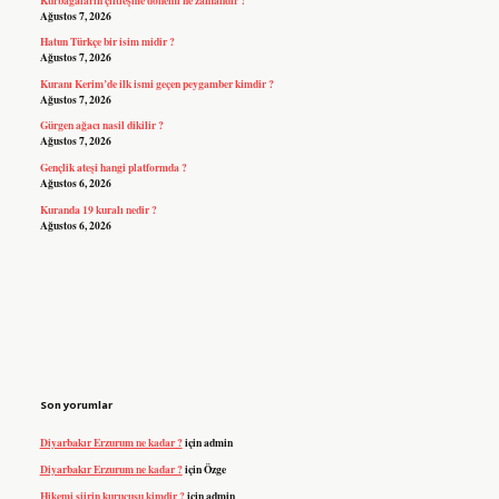
Ağustos 7, 2026
Hatun Türkçe bir isim midir ?
Ağustos 7, 2026
Kuranı Kerim’de ilk ismi geçen peygamber kimdir ?
Ağustos 7, 2026
Gürgen ağacı nasil dikilir ?
Ağustos 7, 2026
Gençlik ateşi hangi platformda ?
Ağustos 6, 2026
Kuranda 19 kuralı nedir ?
Ağustos 6, 2026
Son yorumlar
Diyarbakır Erzurum ne kadar ?
için
admin
Diyarbakır Erzurum ne kadar ?
için
Özge
Hikemi şiirin kurucusu kimdir ?
için
admin