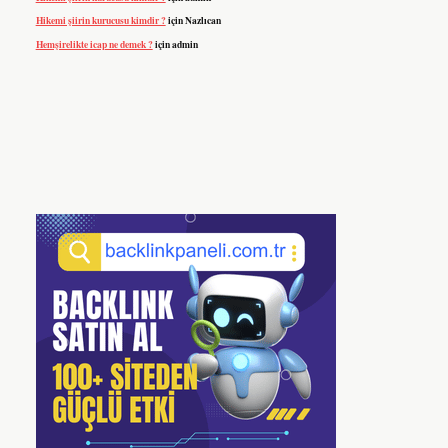
Hikemi şiirin kurucusu kimdir ?
için
Nazlıcan
Hemşirelikte icap ne demek ?
için
admin