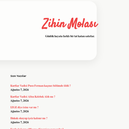
Zihin Molası
Günlük hayata farklı bir tat katan satırlar.
Sidebar
grandoperabet resmi sitesi
tulipbetgiris
Son Yazılar
Kurtlar Vadisi Pusu Ferman kaçıncı bölümde öldü ?
Ağustos 7, 2026
Kurtlar Vadisi Altın Kelebek Aldı mı ?
Ağustos 7, 2026
IZGE diye isim var mı ?
Ağustos 7, 2026
Hukuk okuyup işsiz kalınır mı ?
Ağustos 7, 2026
Kurbağaların çiftleşme dönemi ne zamandır ?