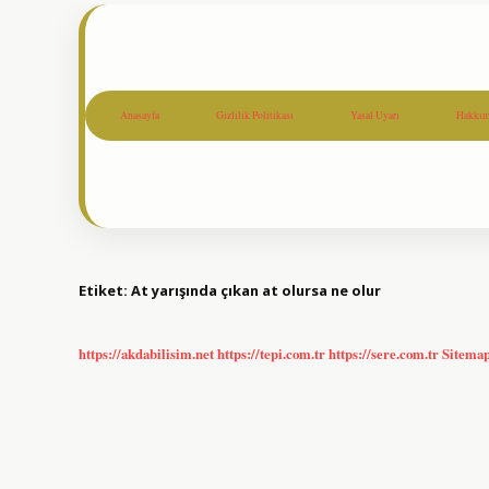
Anasayfa
Gizlilik Politikası
Yasal Uyarı
Hakkım
Etiket:
At yarışında çıkan at olursa ne olur
https://akdabilisim.net
https://tepi.com.tr
https://sere.com.tr
Sitema