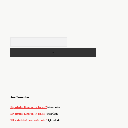
Arama
Son Yorumlar
Diyarbakır Erzurum ne kadar ?
için
admin
Diyarbakır Erzurum ne kadar ?
için
Özge
Hikemi şiirin kurucusu kimdir ?
için
admin