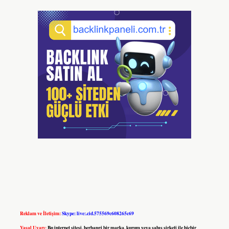
Reklam ve İletişim:
Skype: live:.cid.575569c608265c69
Yasal Uyarı:
Bu internet sitesi, herhangi bir marka, kurum veya şahıs şirketi ile hiçbir