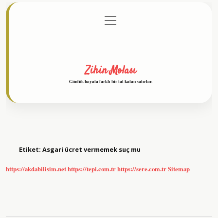
menüyü
Anasayfa
Gizlilik Politikası
Yasal Uyarı
aç
Hakkımızda
Zihin Molası
Günlük hayata farklı bir tat katan satırlar.
Etiket:
Asgari ücret vermemek suç mu
https://akdabilisim.net
https://tepi.com.tr
https://sere.com.tr
Sitemap