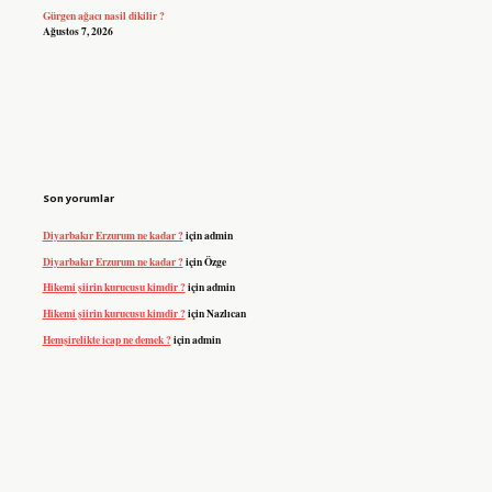
Gürgen ağacı nasil dikilir ?
Ağustos 7, 2026
Son yorumlar
Diyarbakır Erzurum ne kadar ?
için
admin
Diyarbakır Erzurum ne kadar ?
için
Özge
Hikemi şiirin kurucusu kimdir ?
için
admin
Hikemi şiirin kurucusu kimdir ?
için
Nazlıcan
Hemşirelikte icap ne demek ?
için
admin