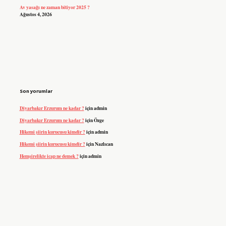
Av yasağı ne zaman bitiyor 2025 ?
Ağustos 4, 2026
Son yorumlar
Diyarbakır Erzurum ne kadar ?
için
admin
Diyarbakır Erzurum ne kadar ?
için
Özge
Hikemi şiirin kurucusu kimdir ?
için
admin
Hikemi şiirin kurucusu kimdir ?
için
Nazlıcan
Hemşirelikte icap ne demek ?
için
admin