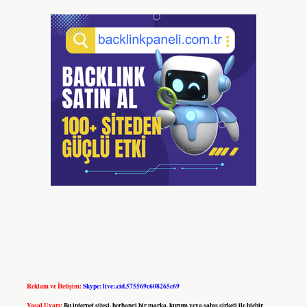
Reklam ve İletişim:
Skype: live:.cid.575569c608265c69
Yasal Uyarı:
Bu internet sitesi, herhangi bir marka, kurum veya şahıs şirketi ile hiçbir