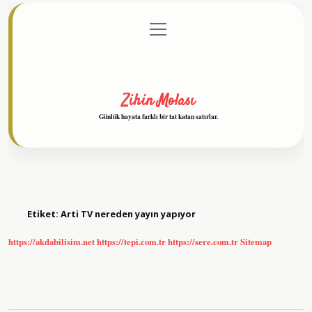
menüyü
Anasayfa
Gizlilik Politikası
Yasal Uyarı
aç
Hakkımızda
Zihin Molası
Günlük hayata farklı bir tat katan satırlar.
Etiket:
Arti TV nereden yayın yapıyor
https://akdabilisim.net
https://tepi.com.tr
https://sere.com.tr
Sitemap