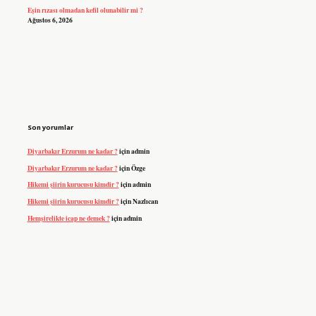
Eşin rızası olmadan kefil olunabilir mi ?
Ağustos 6, 2026
Son yorumlar
Diyarbakır Erzurum ne kadar ?
için
admin
Diyarbakır Erzurum ne kadar ?
için
Özge
Hikemi şiirin kurucusu kimdir ?
için
admin
Hikemi şiirin kurucusu kimdir ?
için
Nazlıcan
Hemşirelikte icap ne demek ?
için
admin