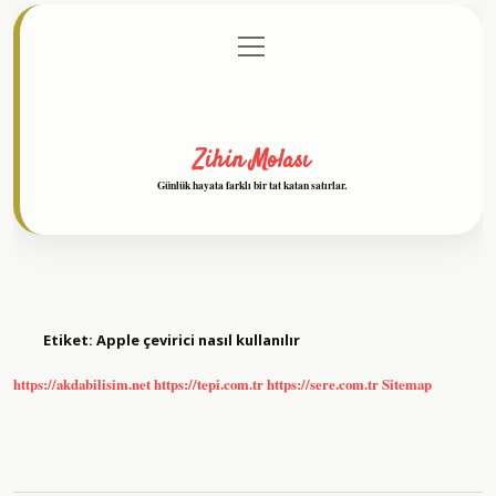
menüyü
Anasayfa
Gizlilik Politikası
Yasal Uyarı
aç
Hakkımızda
Zihin Molası
Günlük hayata farklı bir tat katan satırlar.
Etiket:
Apple çevirici nasıl kullanılır
https://akdabilisim.net
https://tepi.com.tr
https://sere.com.tr
Sitemap