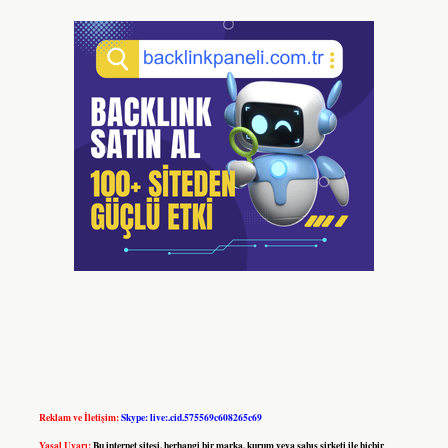
Reklam ve İletişim:
Skype: live:.cid.575569c608265c69
Yasal Uyarı:
Bu internet sitesi, herhangi bir marka, kurum veya şahıs şirketi ile hiçbir