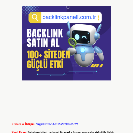
Reklam ve İletişim:
Skype: live:.cid.575569c608265c69
Yasal Uyarı:
Bu internet sitesi, herhangi bir marka, kurum veya şahıs şirketi ile hiçbir