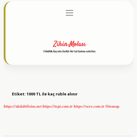
menüyü
Anasayfa
Gizlilik Politikası
Yasal Uyarı
aç
Hakkımızda
Zihin Molası
Günlük hayata farklı bir tat katan satırlar.
Etiket:
1000 TL ile kaç ruble alınır
https://akdabilisim.net
https://tepi.com.tr
https://sere.com.tr
Sitemap