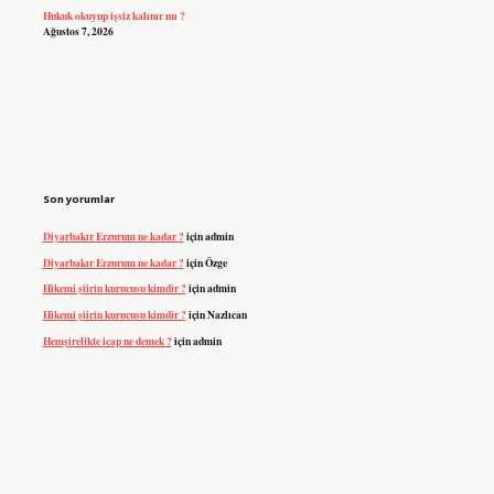
Hukuk okuyup işsiz kalınır mı ?
Ağustos 7, 2026
Son yorumlar
Diyarbakır Erzurum ne kadar ?
için
admin
Diyarbakır Erzurum ne kadar ?
için
Özge
Hikemi şiirin kurucusu kimdir ?
için
admin
Hikemi şiirin kurucusu kimdir ?
için
Nazlıcan
Hemşirelikte icap ne demek ?
için
admin