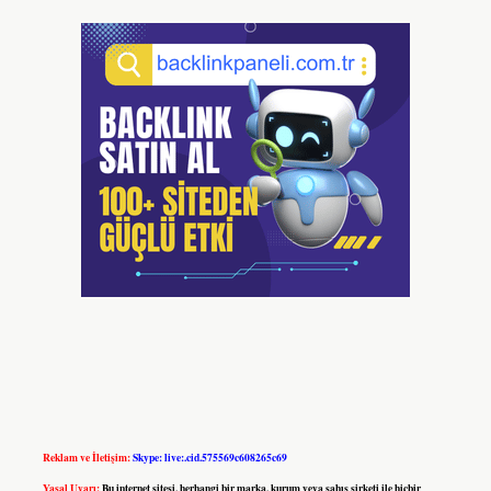
Reklam ve İletişim:
Skype: live:.cid.575569c608265c69
Yasal Uyarı:
Bu internet sitesi, herhangi bir marka, kurum veya şahıs şirketi ile hiçbir