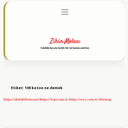
menüyü
Anasayfa
Gizlilik Politikası
Yasal Uyarı
aç
Hakkımızda
Zihin Molası
Günlük hayata farklı bir tat katan satırlar.
Etiket:
100 koton ne demek
https://akdabilisim.net
https://tepi.com.tr
https://sere.com.tr
Sitemap