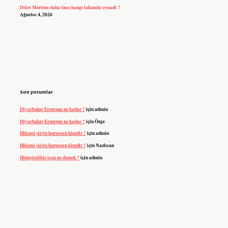
Dries Mertens daha önce hangi takımda oynadı ?
Ağustos 4, 2026
Son yorumlar
Diyarbakır Erzurum ne kadar ?
için
admin
Diyarbakır Erzurum ne kadar ?
için
Özge
Hikemi şiirin kurucusu kimdir ?
için
admin
Hikemi şiirin kurucusu kimdir ?
için
Nazlıcan
Hemşirelikte icap ne demek ?
için
admin