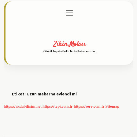
menüyü
Anasayfa
Gizlilik Politikası
Yasal Uyarı
aç
Hakkımızda
Zihin Molası
Günlük hayata farklı bir tat katan satırlar.
Etiket:
Uzun makarna evlendi mi
https://akdabilisim.net
https://tepi.com.tr
https://sere.com.tr
Sitemap