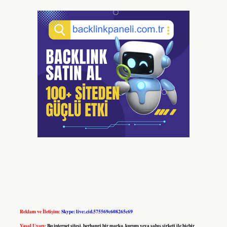
Reklam ve İletişim:
Skype: live:.cid.575569c608265c69
Yasal Uyarı:
Bu internet sitesi, herhangi bir marka, kurum veya şahıs şirketi ile hiçbir