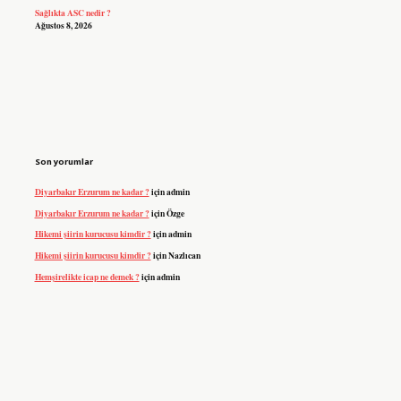
Sağlıkta ASC nedir ?
Ağustos 8, 2026
Son yorumlar
Diyarbakır Erzurum ne kadar ?
için
admin
Diyarbakır Erzurum ne kadar ?
için
Özge
Hikemi şiirin kurucusu kimdir ?
için
admin
Hikemi şiirin kurucusu kimdir ?
için
Nazlıcan
Hemşirelikte icap ne demek ?
için
admin