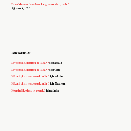
Dries Mertens daha önce hangi takımda oynadı ?
Ağustos 4, 2026
Son yorumlar
Diyarbakır Erzurum ne kadar ?
için
admin
Diyarbakır Erzurum ne kadar ?
için
Özge
Hikemi şiirin kurucusu kimdir ?
için
admin
Hikemi şiirin kurucusu kimdir ?
için
Nazlıcan
Hemşirelikte icap ne demek ?
için
admin