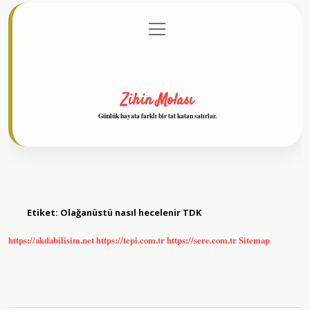
menüyü
Anasayfa
Gizlilik Politikası
Yasal Uyarı
aç
Hakkımızda
Zihin Molası
Günlük hayata farklı bir tat katan satırlar.
Etiket:
Olağanüstü nasıl hecelenir TDK
https://akdabilisim.net
https://tepi.com.tr
https://sere.com.tr
Sitemap