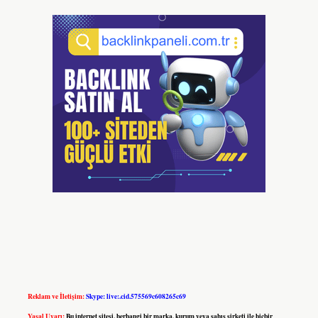
Reklam ve İletişim:
Skype: live:.cid.575569c608265c69
Yasal Uyarı:
Bu internet sitesi, herhangi bir marka, kurum veya şahıs şirketi ile hiçbir