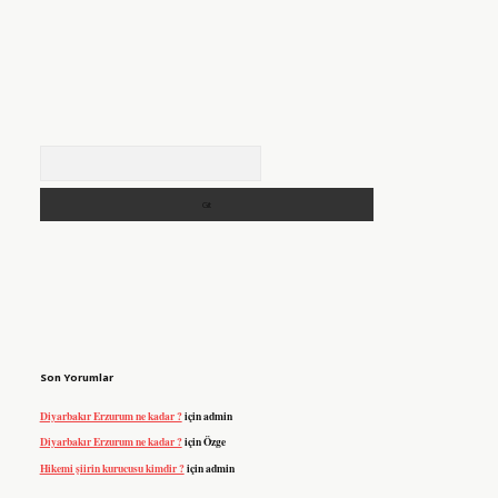
Arama
Son Yorumlar
Diyarbakır Erzurum ne kadar ?
için
admin
Diyarbakır Erzurum ne kadar ?
için
Özge
Hikemi şiirin kurucusu kimdir ?
için
admin