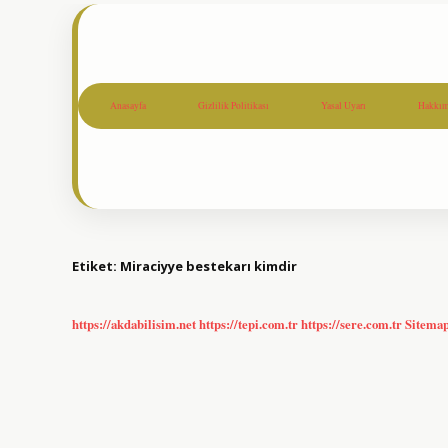
Anasayfa
Gizlilik Politikası
Yasal Uyarı
Hakkım
Etiket:
Miraciyye bestekarı kimdir
https://akdabilisim.net
https://tepi.com.tr
https://sere.com.tr
Sitema