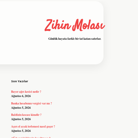
Zihin Molası
Günlük hayata farklı bir tat katan satırlar.
Sidebar
grandoperabet resmi sitesi
tulipbetgiris.org
Son Yazılar
Bayer ağrı kesici nedir ?
Ağustos 6, 2026
Banka hesabının vergisi var mı ?
Ağustos 5, 2026
Baldizin kocası kimdir ?
Ağustos 5, 2026
Aşırı el ayak terlemesi nasıl geçer ?
Ağustos 5, 2026
AÜ hangi bölümün kısaltması ?