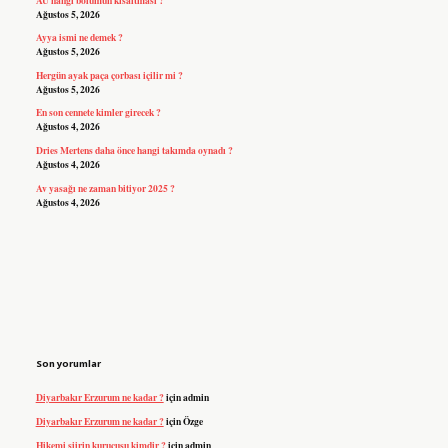
Ağustos 5, 2026
Ayya ismi ne demek ?
Ağustos 5, 2026
Hergün ayak paça çorbası içilir mi ?
Ağustos 5, 2026
En son cennete kimler girecek ?
Ağustos 4, 2026
Dries Mertens daha önce hangi takımda oynadı ?
Ağustos 4, 2026
Av yasağı ne zaman bitiyor 2025 ?
Ağustos 4, 2026
Son yorumlar
Diyarbakır Erzurum ne kadar ?
için
admin
Diyarbakır Erzurum ne kadar ?
için
Özge
Hikemi şiirin kurucusu kimdir ?
için
admin