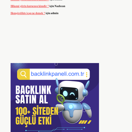
Hikemi şiirin kurucusu kimdir ?
için
Nazlıcan
Hemşirelikte icap ne demek ?
için
admin