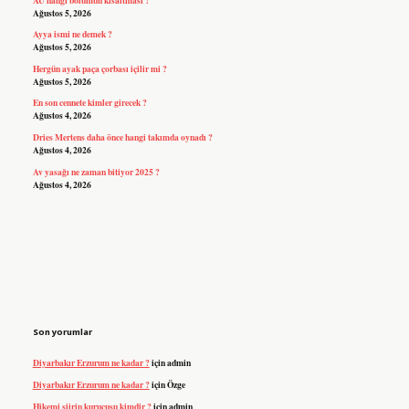
Ağustos 5, 2026
Ayya ismi ne demek ?
Ağustos 5, 2026
Hergün ayak paça çorbası içilir mi ?
Ağustos 5, 2026
En son cennete kimler girecek ?
Ağustos 4, 2026
Dries Mertens daha önce hangi takımda oynadı ?
Ağustos 4, 2026
Av yasağı ne zaman bitiyor 2025 ?
Ağustos 4, 2026
Son yorumlar
Diyarbakır Erzurum ne kadar ?
için
admin
Diyarbakır Erzurum ne kadar ?
için
Özge
Hikemi şiirin kurucusu kimdir ?
için
admin