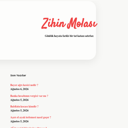
Zihin Molası
Günlük hayata farklı bir tat katan satırlar.
Sidebar
grandoperabet resmi sitesi
tulipbet
Son Yazılar
Bayer ağrı kesici nedir ?
Ağustos 6, 2026
Banka hesabının vergisi var mı ?
Ağustos 5, 2026
Baldizin kocası kimdir ?
Ağustos 5, 2026
Aşırı el ayak terlemesi nasıl geçer ?
Ağustos 5, 2026
AÜ hangi bölümün kısaltması ?