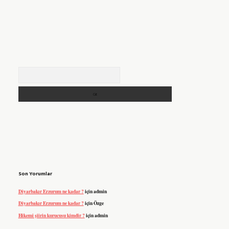
Arama
Son Yorumlar
Diyarbakır Erzurum ne kadar ?
için
admin
Diyarbakır Erzurum ne kadar ?
için
Özge
Hikemi şiirin kurucusu kimdir ?
için
admin