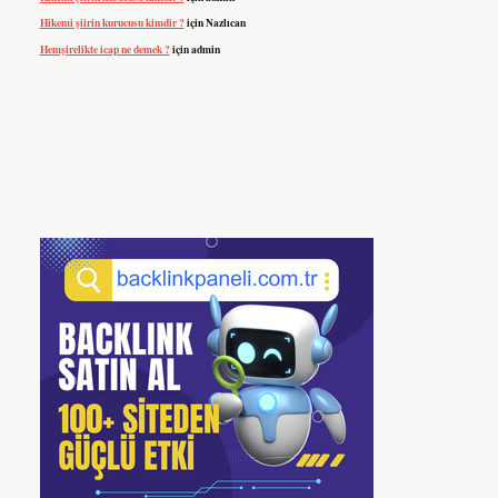
Hikemi şiirin kurucusu kimdir ?
için
Nazlıcan
Hemşirelikte icap ne demek ?
için
admin