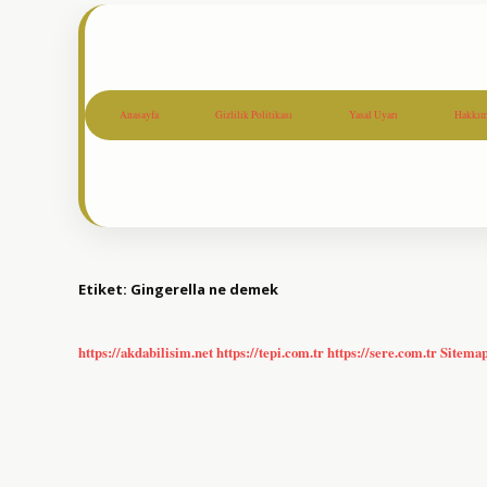
Anasayfa
Gizlilik Politikası
Yasal Uyarı
Hakkım
Etiket:
Gingerella ne demek
https://akdabilisim.net
https://tepi.com.tr
https://sere.com.tr
Sitema