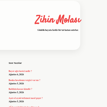
Zihin Molası
Günlük hayata farklı bir tat katan satırlar.
Sidebar
grandoperabet resmi sitesi
tulipbetgiris
Son Yazılar
Bayer ağrı kesici nedir ?
Ağustos 6, 2026
Banka hesabının vergisi var mı ?
Ağustos 5, 2026
Baldizin kocası kimdir ?
Ağustos 5, 2026
Aşırı el ayak terlemesi nasıl geçer ?
Ağustos 5, 2026
AÜ hangi bölümün kısaltması ?