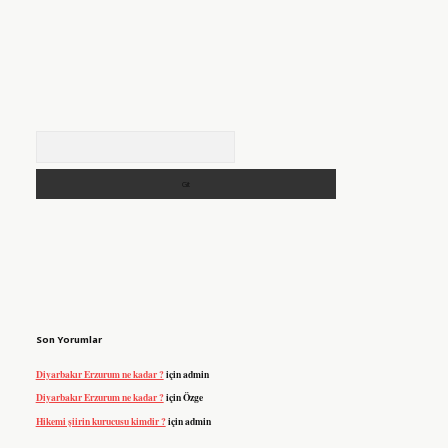
Arama
Son Yorumlar
Diyarbakır Erzurum ne kadar ?
için
admin
Diyarbakır Erzurum ne kadar ?
için
Özge
Hikemi şiirin kurucusu kimdir ?
için
admin