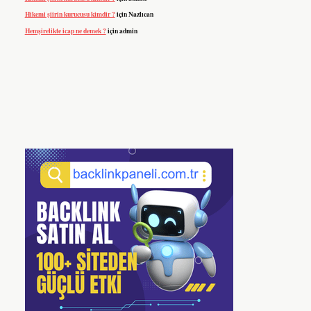
Hikemi şiirin kurucusu kimdir ?
için
Nazlıcan
Hemşirelikte icap ne demek ?
için
admin