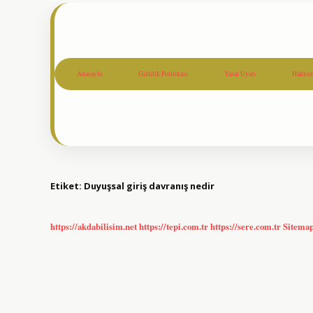
Anasayfa
Gizlilik Politikası
Yasal Uyarı
Hakkım
Etiket:
Duyuşsal giriş davranış nedir
https://akdabilisim.net
https://tepi.com.tr
https://sere.com.tr
Sitema