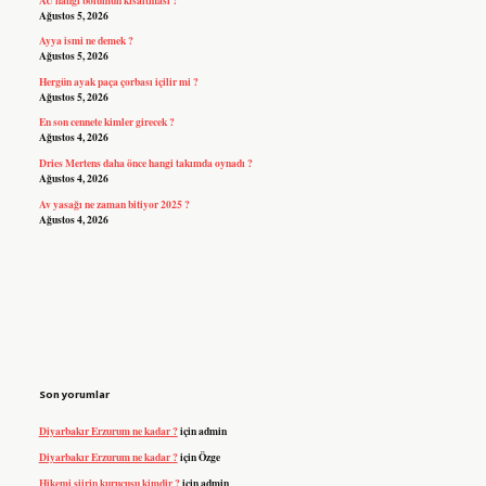
Ağustos 5, 2026
Ayya ismi ne demek ?
Ağustos 5, 2026
Hergün ayak paça çorbası içilir mi ?
Ağustos 5, 2026
En son cennete kimler girecek ?
Ağustos 4, 2026
Dries Mertens daha önce hangi takımda oynadı ?
Ağustos 4, 2026
Av yasağı ne zaman bitiyor 2025 ?
Ağustos 4, 2026
Son yorumlar
Diyarbakır Erzurum ne kadar ?
için
admin
Diyarbakır Erzurum ne kadar ?
için
Özge
Hikemi şiirin kurucusu kimdir ?
için
admin